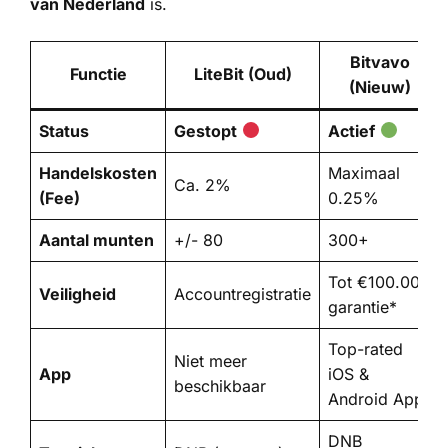
van Nederland
is.
Bitvavo
Functie
LiteBit (Oud)
(Nieuw)
Status
Gestopt
Actief
Handelskosten
Maximaal
Ca. 2%
(Fee)
0.25%
Aantal munten
+/- 80
300+
Tot €100.000
Veiligheid
Accountregistratie
garantie*
Top-rated
Niet meer
App
iOS &
beschikbaar
Android App
DNB